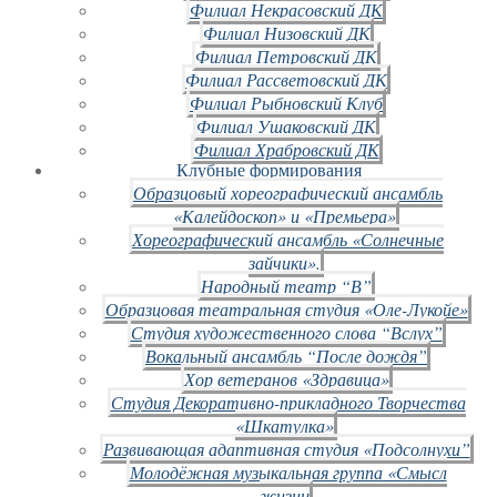
Филиал Некрасовский ДК
Филиал Низовский ДК
Филиал Петровский ДК
Филиал Рассветовский ДК
Филиал Рыбновский Клуб
Филиал Ушаковский ДК
Филиал Храбровский ДК
Клубные формирования
Образцовый хореографический ансамбль
«Калейдоскоп» и «Премьера»
Хореографический ансамбль «Солнечные
зайчики».
Народный театр “В”
Образцовая театральная студия «Оле-Лукойе»
Студия художественного слова “Вслух”
Вокальный ансамбль “После дождя”
Хор ветеранов «Здравица»
Студия Декоративно-прикладного Творчества
«Шкатулка»
Развивающая адаптивная студия «Подсолнухи”
Молодёжная музыкальная группа «Смысл
жизни