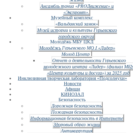
Ансамбль танца «PROДвижение» и
«Экспромт».
Музейный комплекс
«Вальдавский замок»
Музей истории и культуры Гурьевского
городского округа
Молодёжь МБУ ЦКД
Молодёжь Гурьевского МО I «Лидер»
Молод.Центр
Отчет о деятельности Гурьевского
молодежного центра «Лидер» (филиал МБ
«Центр культуры и досуга») за 2025 год
Инклюзивная творческая лаборатория «Подсолнухи»
Новости
Афиши
КИНОЗАЛ
Безопасность
Дорожная безопасность
Пожарная безопасность
Информационная безопасность в Интернете
Здоровый образ жизни
Антикоррупция