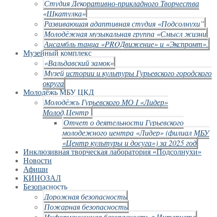
Студия Декоративно-прикладного Творчества
«Шкатулка»
Развивающая адаптивная студия «Подсолнухи”
Молодёжная музыкальная группа «Смысл жизни
Ансамбль танца «PROДвижение» и «Экспромт».
Музейный комплекс
«Вальдавский замок»
Музей истории и культуры Гурьевского городского
округа
Молодёжь МБУ ЦКД
Молодёжь Гурьевского МО I «Лидер»
Молод.Центр
Отчет о деятельности Гурьевского
молодежного центра «Лидер» (филиал МБУ
«Центр культуры и досуга») за 2025 год
Инклюзивная творческая лаборатория «Подсолнухи»
Новости
Афиши
КИНОЗАЛ
Безопасность
Дорожная безопасность
Пожарная безопасность
Информационная безопасность в Интернете