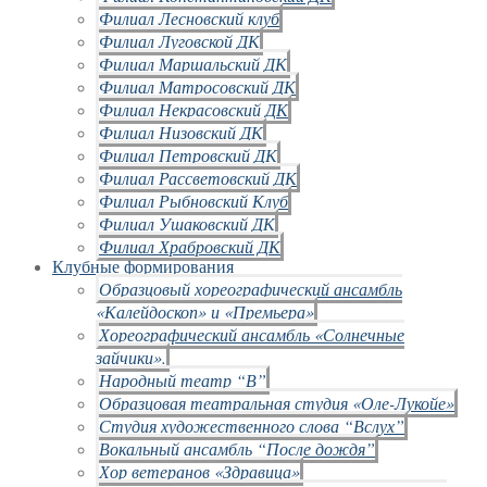
Филиал Лесновский клуб
Филиал Луговской ДК
Филиал Маршальский ДК
Филиал Матросовский ДК
Филиал Некрасовский ДК
Филиал Низовский ДК
Филиал Петровский ДК
Филиал Рассветовский ДК
Филиал Рыбновский Клуб
Филиал Ушаковский ДК
Филиал Храбровский ДК
Клубные формирования
Образцовый хореографический ансамбль
«Калейдоскоп» и «Премьера»
Хореографический ансамбль «Солнечные
зайчики».
Народный театр “В”
Образцовая театральная студия «Оле-Лукойе»
Студия художественного слова “Вслух”
Вокальный ансамбль “После дождя”
Хор ветеранов «Здравица»