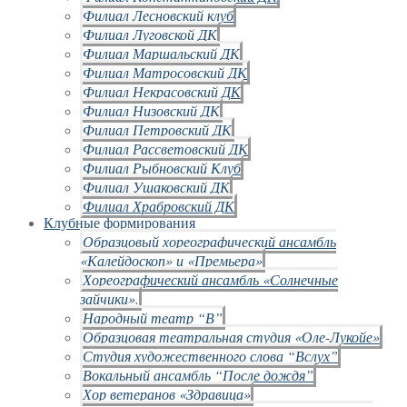
Филиал Лесновский клуб
Филиал Луговской ДК
Филиал Маршальский ДК
Филиал Матросовский ДК
Филиал Некрасовский ДК
Филиал Низовский ДК
Филиал Петровский ДК
Филиал Рассветовский ДК
Филиал Рыбновский Клуб
Филиал Ушаковский ДК
Филиал Храбровский ДК
Клубные формирования
Образцовый хореографический ансамбль
«Калейдоскоп» и «Премьера»
Хореографический ансамбль «Солнечные
зайчики».
Народный театр “В”
Образцовая театральная студия «Оле-Лукойе»
Студия художественного слова “Вслух”
Вокальный ансамбль “После дождя”
Хор ветеранов «Здравица»