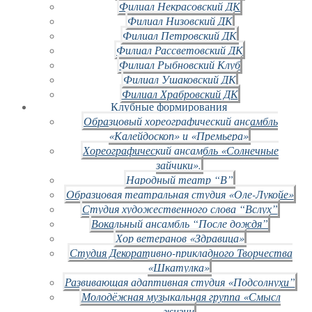
Филиал Некрасовский ДК
Филиал Низовский ДК
Филиал Петровский ДК
Филиал Рассветовский ДК
Филиал Рыбновский Клуб
Филиал Ушаковский ДК
Филиал Храбровский ДК
Клубные формирования
Образцовый хореографический ансамбль
«Калейдоскоп» и «Премьера»
Хореографический ансамбль «Солнечные
зайчики».
Народный театр “В”
Образцовая театральная студия «Оле-Лукойе»
Студия художественного слова “Вслух”
Вокальный ансамбль “После дождя”
Хор ветеранов «Здравица»
Студия Декоративно-прикладного Творчества
«Шкатулка»
Развивающая адаптивная студия «Подсолнухи”
Молодёжная музыкальная группа «Смысл
жизни