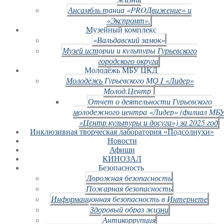
Ансамбль танца «PROДвижение» и
«Экспромт».
Музейный комплекс
«Вальдавский замок»
Музей истории и культуры Гурьевского
городского округа
Молодёжь МБУ ЦКД
Молодёжь Гурьевского МО I «Лидер»
Молод.Центр
Отчет о деятельности Гурьевского
молодежного центра «Лидер» (филиал МБ
«Центр культуры и досуга») за 2025 год
Инклюзивная творческая лаборатория «Подсолнухи»
Новости
Афиши
КИНОЗАЛ
Безопасность
Дорожная безопасность
Пожарная безопасность
Информационная безопасность в Интернете
Здоровый образ жизни
Антикоррупция