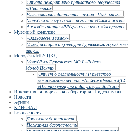
Студия Декоративно-прикладного Творчества
«Шкатулка»
Развивающая адаптивная студия «Подсолнухи”
Молодёжная музыкальная группа «Смысл жизни
Ансамбль танца «PROДвижение» и «Экспромт».
Музейный комплекс
«Вальдавский замок»
Музей истории и культуры Гурьевского городского
округа
Молодёжь МБУ ЦКД
Молодёжь Гурьевского МО I «Лидер»
Молод.Центр
Отчет о деятельности Гурьевского
молодежного центра «Лидер» (филиал МБУ
«Центр культуры и досуга») за 2025 год
Инклюзивная творческая лаборатория «Подсолнухи»
Новости
Афиши
КИНОЗАЛ
Безопасность
Дорожная безопасность
Пожарная безопасность
Информационная безопасность в Интернете