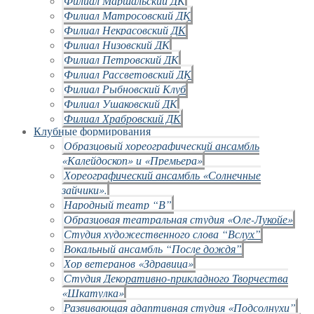
Филиал Маршальский ДК
Филиал Матросовский ДК
Филиал Некрасовский ДК
Филиал Низовский ДК
Филиал Петровский ДК
Филиал Рассветовский ДК
Филиал Рыбновский Клуб
Филиал Ушаковский ДК
Филиал Храбровский ДК
Клубные формирования
Образцовый хореографический ансамбль
«Калейдоскоп» и «Премьера»
Хореографический ансамбль «Солнечные
зайчики».
Народный театр “В”
Образцовая театральная студия «Оле-Лукойе»
Студия художественного слова “Вслух”
Вокальный ансамбль “После дождя”
Хор ветеранов «Здравица»
Студия Декоративно-прикладного Творчества
«Шкатулка»
Развивающая адаптивная студия «Подсолнухи”