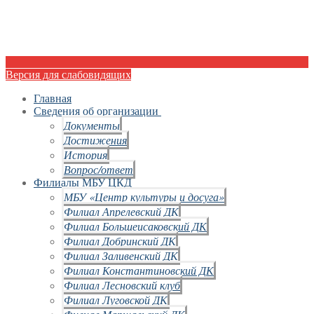
Версия для слабовидящих
Главная
Сведения об организации
Документы
Достижения
История
Вопрос/ответ
Филиалы МБУ ЦКД
МБУ «Центр культуры и досуга»
Филиал Апрелевский ДК
Филиал Большеисаковский ДК
Филиал Добринский ДК
Филиал Заливенский ДК
Филиал Константиновский ДК
Филиал Лесновский клуб
Филиал Луговской ДК