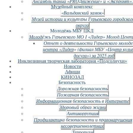
Ансамбль танца «PROДвижение» и «Экспромт».
Музейный комплекс
«Вальдавский замок»
Музей истории и культуры Гурьевского городског
округа
Молодёжь МБУ ЦКД
Молодёжь Гурьевского МО I «Лидер» Молод.Цент
Отчет о деятельности Гурьевского молод
центра «Лидер» (филиал МБУ «Центр куль
досуга») за 2025 год
Инклюзивная творческая лаборатория «Подсолнухи»
Новости
Афиши
КИНОЗАЛ
Безопасность
Дорожная безопасность
Пожарная безопасность
Информационная безопасность в Интернете
Здоровый образ жизни
Антикоррупция
Профилактика безопасности и правонарушения
несовершеннолетних
Терроризм