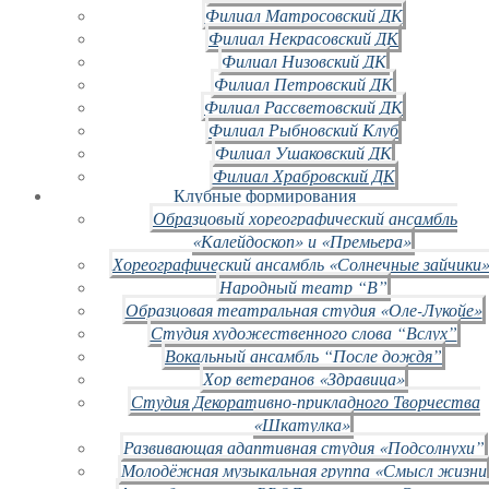
Филиал Матросовский ДК
Филиал Некрасовский ДК
Филиал Низовский ДК
Филиал Петровский ДК
Филиал Рассветовский ДК
Филиал Рыбновский Клуб
Филиал Ушаковский ДК
Филиал Храбровский ДК
Клубные формирования
Образцовый хореографический ансамбль
«Калейдоскоп» и «Премьера»
Хореографический ансамбль «Солнечные зайчики»
Народный театр “В”
Образцовая театральная студия «Оле-Лукойе»
Студия художественного слова “Вслух”
Вокальный ансамбль “После дождя”
Хор ветеранов «Здравица»
Студия Декоративно-прикладного Творчества
«Шкатулка»
Развивающая адаптивная студия «Подсолнухи”
Молодёжная музыкальная группа «Смысл жизни