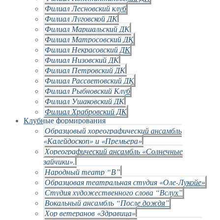
Филиал Лесновский клуб
Филиал Луговской ДК
Филиал Маршальский ДК
Филиал Матросовский ДК
Филиал Некрасовский ДК
Филиал Низовский ДК
Филиал Петровский ДК
Филиал Рассветовский ДК
Филиал Рыбновский Клуб
Филиал Ушаковский ДК
Филиал Храбровский ДК
Клубные формирования
Образцовый хореографический ансамбль
«Калейдоскоп» и «Премьера»
Хореографический ансамбль «Солнечные
зайчики».
Народный театр “В”
Образцовая театральная студия «Оле-Лукойе»
Студия художественного слова “Вслух”
Вокальный ансамбль “После дождя”
Хор ветеранов «Здравица»