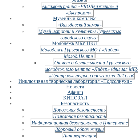
Ансамбль танца «PROДвижение» и
«Экспромт».
Музейный комплекс
«Вальдавский замок»
Музей истории и культуры Гурьевского
городского округа
Молодёжь МБУ ЦКД
Молодёжь Гурьевского МО I «Лидер»
Молод.Центр
Отчет о деятельности Гурьевского
молодежного центра «Лидер» (филиал МБ
«Центр культуры и досуга») за 2025 год
Инклюзивная творческая лаборатория «Подсолнухи»
Новости
Афиши
КИНОЗАЛ
Безопасность
Дорожная безопасность
Пожарная безопасность
Информационная безопасность в Интернете
Здоровый образ жизни
Антикоррупция