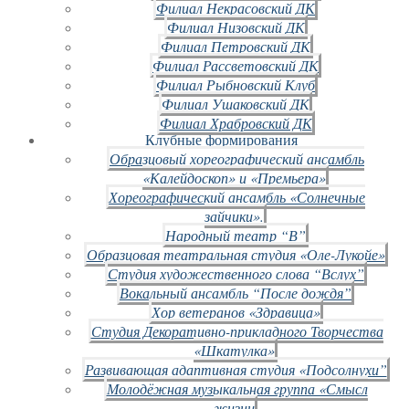
Филиал Некрасовский ДК
Филиал Низовский ДК
Филиал Петровский ДК
Филиал Рассветовский ДК
Филиал Рыбновский Клуб
Филиал Ушаковский ДК
Филиал Храбровский ДК
Клубные формирования
Образцовый хореографический ансамбль
«Калейдоскоп» и «Премьера»
Хореографический ансамбль «Солнечные
зайчики».
Народный театр “В”
Образцовая театральная студия «Оле-Лукойе»
Студия художественного слова “Вслух”
Вокальный ансамбль “После дождя”
Хор ветеранов «Здравица»
Студия Декоративно-прикладного Творчества
«Шкатулка»
Развивающая адаптивная студия «Подсолнухи”
Молодёжная музыкальная группа «Смысл
жизни