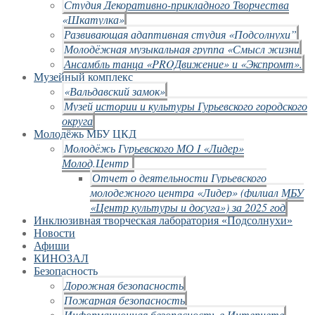
Студия Декоративно-прикладного Творчества
«Шкатулка»
Развивающая адаптивная студия «Подсолнухи”
Молодёжная музыкальная группа «Смысл жизни
Ансамбль танца «PROДвижение» и «Экспромт».
Музейный комплекс
«Вальдавский замок»
Музей истории и культуры Гурьевского городского
округа
Молодёжь МБУ ЦКД
Молодёжь Гурьевского МО I «Лидер»
Молод.Центр
Отчет о деятельности Гурьевского
молодежного центра «Лидер» (филиал МБУ
«Центр культуры и досуга») за 2025 год
Инклюзивная творческая лаборатория «Подсолнухи»
Новости
Афиши
КИНОЗАЛ
Безопасность
Дорожная безопасность
Пожарная безопасность
Информационная безопасность в Интернете