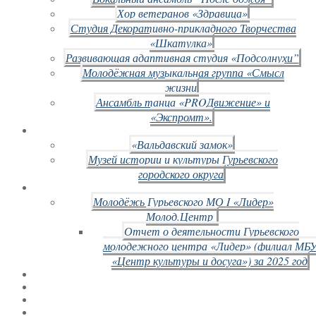
Хор ветеранов «Здравица»
Студия Декоративно-прикладного Творчества
«Шкатулка»
Развивающая адаптивная студия «Подсолнухи”
Молодёжная музыкальная группа «Смысл
жизни
Ансамбль танца «PROДвижение» и
«Экспромт».
«Вальдавский замок»
Музей истории и культуры Гурьевского
городского округа
Молодёжь Гурьевского МО I «Лидер»
Молод.Центр
Отчет о деятельности Гурьевского
молодежного центра «Лидер» (филиал МБ
«Центр культуры и досуга») за 2025 год