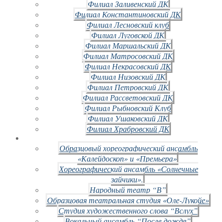
Филиал Заливенский ДК
Филиал Константиновский ДК
Филиал Лесновский клуб
Филиал Луговской ДК
Филиал Маршальский ДК
Филиал Матросовский ДК
Филиал Некрасовский ДК
Филиал Низовский ДК
Филиал Петровский ДК
Филиал Рассветовский ДК
Филиал Рыбновский Клуб
Филиал Ушаковский ДК
Филиал Храбровский ДК
Образцовый хореографический ансамбль
«Калейдоскоп» и «Премьера»
Хореографический ансамбль «Солнечные
зайчики».
Народный театр “В”
Образцовая театральная студия «Оле-Лукойе»
Студия художественного слова “Вслух”
Вокальный ансамбль “После дождя”