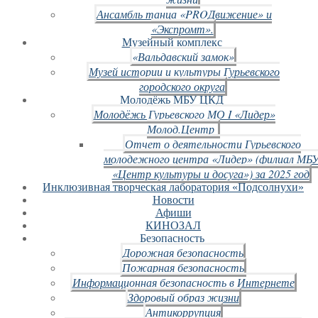
Ансамбль танца «PROДвижение» и
«Экспромт».
Музейный комплекс
«Вальдавский замок»
Музей истории и культуры Гурьевского
городского округа
Молодёжь МБУ ЦКД
Молодёжь Гурьевского МО I «Лидер»
Молод.Центр
Отчет о деятельности Гурьевского
молодежного центра «Лидер» (филиал МБ
«Центр культуры и досуга») за 2025 год
Инклюзивная творческая лаборатория «Подсолнухи»
Новости
Афиши
КИНОЗАЛ
Безопасность
Дорожная безопасность
Пожарная безопасность
Информационная безопасность в Интернете
Здоровый образ жизни
Антикоррупция