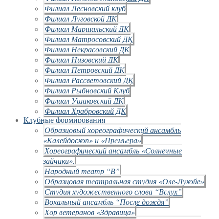
Филиал Лесновский клуб
Филиал Луговской ДК
Филиал Маршальский ДК
Филиал Матросовский ДК
Филиал Некрасовский ДК
Филиал Низовский ДК
Филиал Петровский ДК
Филиал Рассветовский ДК
Филиал Рыбновский Клуб
Филиал Ушаковский ДК
Филиал Храбровский ДК
Клубные формирования
Образцовый хореографический ансамбль
«Калейдоскоп» и «Премьера»
Хореографический ансамбль «Солнечные
зайчики».
Народный театр “В”
Образцовая театральная студия «Оле-Лукойе»
Студия художественного слова “Вслух”
Вокальный ансамбль “После дождя”
Хор ветеранов «Здравица»