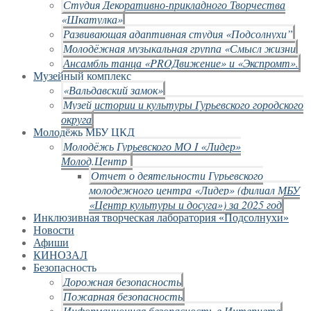
Студия Декоративно-прикладного Творчества
«Шкатулка»
Развивающая адаптивная студия «Подсолнухи”
Молодёжная музыкальная группа «Смысл жизни
Ансамбль танца «PROДвижение» и «Экспромт».
Музейный комплекс
«Вальдавский замок»
Музей истории и культуры Гурьевского городского
округа
Молодёжь МБУ ЦКД
Молодёжь Гурьевского МО I «Лидер»
Молод.Центр
Отчет о деятельности Гурьевского
молодежного центра «Лидер» (филиал МБУ
«Центр культуры и досуга») за 2025 год
Инклюзивная творческая лаборатория «Подсолнухи»
Новости
Афиши
КИНОЗАЛ
Безопасность
Дорожная безопасность
Пожарная безопасность
Информационная безопасность в Интернете