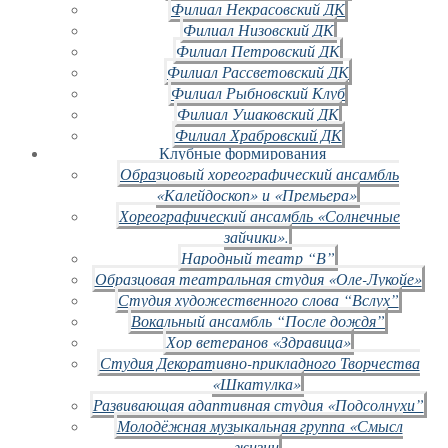
Филиал Некрасовский ДК
Филиал Низовский ДК
Филиал Петровский ДК
Филиал Рассветовский ДК
Филиал Рыбновский Клуб
Филиал Ушаковский ДК
Филиал Храбровский ДК
Клубные формирования
Образцовый хореографический ансамбль
«Калейдоскоп» и «Премьера»
Хореографический ансамбль «Солнечные
зайчики».
Народный театр “В”
Образцовая театральная студия «Оле-Лукойе»
Студия художественного слова “Вслух”
Вокальный ансамбль “После дождя”
Хор ветеранов «Здравица»
Студия Декоративно-прикладного Творчества
«Шкатулка»
Развивающая адаптивная студия «Подсолнухи”
Молодёжная музыкальная группа «Смысл
жизни