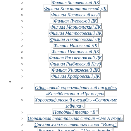
Филиал Заливенский ДК
Филиал Константиновский ДК
Филиал Лесновский клуб
Филиал Луговской ДК
Филиал Маршальский ДК
Филиал Матросовский ДК
Филиал Некрасовский ДК
Филиал Низовский ДК
Филиал Петровский ДК
Филиал Рассветовский ДК
Филиал Рыбновский Клуб
Филиал Ушаковский ДК
Филиал Храбровский ДК
Образцовый хореографический ансамбль
«Калейдоскоп» и «Премьера»
Хореографический ансамбль «Солнечные
зайчики».
Народный театр “В”
Образцовая театральная студия «Оле-Лукойе»
Студия художественного слова “Вслух”
Вокальный ансамбль “После дождя”