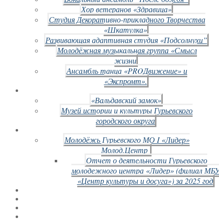
Хор ветеранов «Здравица»
Студия Декоративно-прикладного Творчества
«Шкатулка»
Развивающая адаптивная студия «Подсолнухи”
Молодёжная музыкальная группа «Смысл
жизни
Ансамбль танца «PROДвижение» и
«Экспромт».
«Вальдавский замок»
Музей истории и культуры Гурьевского
городского округа
Молодёжь Гурьевского МО I «Лидер»
Молод.Центр
Отчет о деятельности Гурьевского
молодежного центра «Лидер» (филиал МБ
«Центр культуры и досуга») за 2025 год