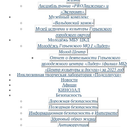
Ансамбль танца «PROДвижение» и
«Экспромт».
Музейный комплекс
«Вальдавский замок»
Музей истории и культуры Гурьевского
городского округа
Молодёжь МБУ ЦКД
Молодёжь Гурьевского МО I «Лидер»
Молод.Центр
Отчет о деятельности Гурьевского
молодежного центра «Лидер» (филиал МБ
«Центр культуры и досуга») за 2025 год
Инклюзивная творческая лаборатория «Подсолнухи»
Новости
Афиши
КИНОЗАЛ
Безопасность
Дорожная безопасность
Пожарная безопасность
Информационная безопасность в Интернете
Здоровый образ жизни
Антикоррупция