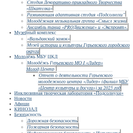
Студия Декоративно-прикладного Творчества
«Шкатулка»
Развивающая адаптивная студия «Подсолнухи”
Молодёжная музыкальная группа «Смысл жизни
Ансамбль танца «PROДвижение» и «Экспромт».
Музейный комплекс
«Вальдавский замок»
Музей истории и культуры Гурьевского городского
округа
Молодёжь МБУ ЦКД
Молодёжь Гурьевского МО I «Лидер»
Молод.Центр
Отчет о деятельности Гурьевского
молодежного центра «Лидер» (филиал МБУ
«Центр культуры и досуга») за 2025 год
Инклюзивная творческая лаборатория «Подсолнухи»
Новости
Афиши
КИНОЗАЛ
Безопасность
Дорожная безопасность
Пожарная безопасность
Информационная безопасность в Интернете