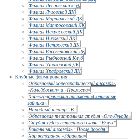
Филиал Лесновский клуб
Филиал Луговской ДК
Филиал Маршальский ДК
Филиал Матросовский ДК
Филиал Некрасовский ДК
Филиал Низовский ДК
Филиал Петровский ДК
Филиал Рассветовский ДК
Филиал Рыбновский Клуб
Филиал Ушаковский ДК
Филиал Храбровский ДК
Клубные формирования
Образцовый хореографический ансамбль
«Калейдоскоп» и «Премьера»
Хореографический ансамбль «Солнечные
зайчики».
Народный театр “В”
Образцовая театральная студия «Оле-Лукойе»
Студия художественного слова “Вслух”
Вокальный ансамбль “После дождя”
Хор ветеранов «Здравица»