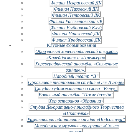
Филиал Некрасовский ДК
Филиал Низовский ДК
Филиал Петровский ДК
Филиал Рассветовский ДК
Филиал Рыбновский Клуб
Филиал Ушаковский ДК
Филиал Храбровский ДК
Клубные формирования
Образцовый хореографический ансамбль
«Калейдоскоп» и «Премьера»
Хореографический ансамбль «Солнечные
зайчики».
Народный театр “В”
Образцовая театральная студия «Оле-Лукойе»
Студия художественного слова “Вслух”
Вокальный ансамбль “После дождя”
Хор ветеранов «Здравица»
Студия Декоративно-прикладного Творчества
«Шкатулка»
Развивающая адаптивная студия «Подсолнухи”
Молодёжная музыкальная группа «Смысл
жизни