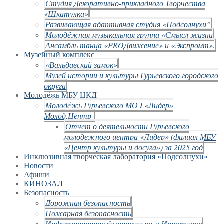
Студия Декоративно-прикладного Творчества
«Шкатулка»
Развивающая адаптивная студия «Подсолнухи”
Молодёжная музыкальная группа «Смысл жизни
Ансамбль танца «PROДвижение» и «Экспромт».
Музейный комплекс
«Вальдавский замок»
Музей истории и культуры Гурьевского городского
округа
Молодёжь МБУ ЦКД
Молодёжь Гурьевского МО I «Лидер»
Молод.Центр
Отчет о деятельности Гурьевского
молодежного центра «Лидер» (филиал МБУ
«Центр культуры и досуга») за 2025 год
Инклюзивная творческая лаборатория «Подсолнухи»
Новости
Афиши
КИНОЗАЛ
Безопасность
Дорожная безопасность
Пожарная безопасность
Информационная безопасность в Интернете