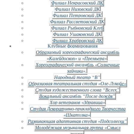
Филиал Некрасовский ДК
Филиал Низовский ДК
Филиал Петровский ДК
Филиал Рассветовский ДК
Филиал Рыбновский Клуб
Филиал Ушаковский ДК
Филиал Храбровский ДК
Клубные формирования
Образцовый хореографический ансамбль
«Калейдоскоп» и «Премьера»
Хореографический ансамбль «Солнечные
зайчики».
Народный театр “В”
Образцовая театральная студия «Оле-Лукойе»
Студия художественного слова “Вслух”
Вокальный ансамбль “После дождя”
Хор ветеранов «Здравица»
Студия Декоративно-прикладного Творчества
«Шкатулка»
Развивающая адаптивная студия «Подсолнухи”
Молодёжная музыкальная группа «Смысл
жизни