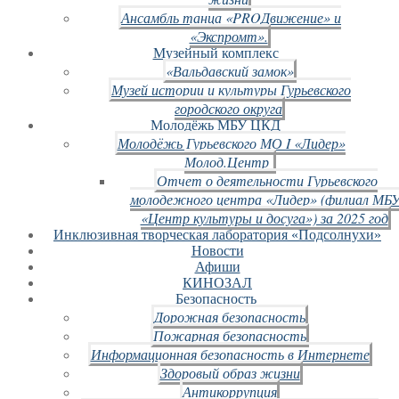
Ансамбль танца «PROДвижение» и
«Экспромт».
Музейный комплекс
«Вальдавский замок»
Музей истории и культуры Гурьевского
городского округа
Молодёжь МБУ ЦКД
Молодёжь Гурьевского МО I «Лидер»
Молод.Центр
Отчет о деятельности Гурьевского
молодежного центра «Лидер» (филиал МБ
«Центр культуры и досуга») за 2025 год
Инклюзивная творческая лаборатория «Подсолнухи»
Новости
Афиши
КИНОЗАЛ
Безопасность
Дорожная безопасность
Пожарная безопасность
Информационная безопасность в Интернете
Здоровый образ жизни
Антикоррупция