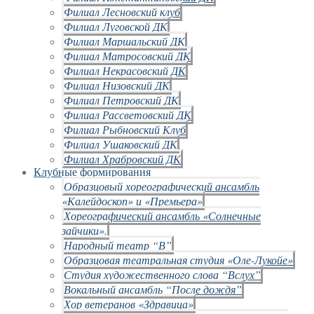
Филиал Лесновский клуб
Филиал Луговской ДК
Филиал Маршальский ДК
Филиал Матросовский ДК
Филиал Некрасовский ДК
Филиал Низовский ДК
Филиал Петровский ДК
Филиал Рассветовский ДК
Филиал Рыбновский Клуб
Филиал Ушаковский ДК
Филиал Храбровский ДК
Клубные формирования
Образцовый хореографический ансамбль
«Калейдоскоп» и «Премьера»
Хореографический ансамбль «Солнечные
зайчики».
Народный театр “В”
Образцовая театральная студия «Оле-Лукойе»
Студия художественного слова “Вслух”
Вокальный ансамбль “После дождя”
Хор ветеранов «Здравица»