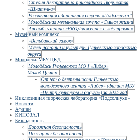
Студия Декоративно-прикладного Творчества
«Шкатулка»
Развивающая адаптивная студия «Подсолнухи”
Молодёжная музыкальная группа «Смысл жизни
Ансамбль танца «PROДвижение» и «Экспромт».
Музейный комплекс
«Вальдавский замок»
Музей истории и культуры Гурьевского городского
округа
Молодёжь МБУ ЦКД
Молодёжь Гурьевского МО I «Лидер»
Молод.Центр
Отчет о деятельности Гурьевского
молодежного центра «Лидер» (филиал МБУ
«Центр культуры и досуга») за 2025 год
Инклюзивная творческая лаборатория «Подсолнухи»
Новости
Афиши
КИНОЗАЛ
Безопасность
Дорожная безопасность
Пожарная безопасность
Информационная безопасность в Интернете