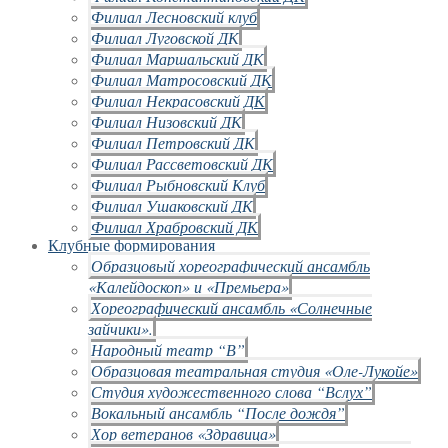
Филиал Лесновский клуб
Филиал Луговской ДК
Филиал Маршальский ДК
Филиал Матросовский ДК
Филиал Некрасовский ДК
Филиал Низовский ДК
Филиал Петровский ДК
Филиал Рассветовский ДК
Филиал Рыбновский Клуб
Филиал Ушаковский ДК
Филиал Храбровский ДК
Клубные формирования
Образцовый хореографический ансамбль
«Калейдоскоп» и «Премьера»
Хореографический ансамбль «Солнечные
зайчики».
Народный театр “В”
Образцовая театральная студия «Оле-Лукойе»
Студия художественного слова “Вслух”
Вокальный ансамбль “После дождя”
Хор ветеранов «Здравица»