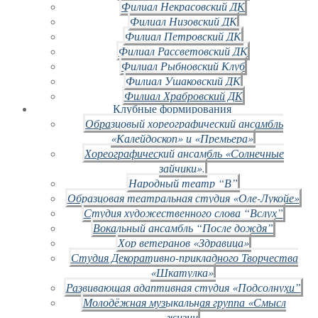
Филиал Некрасовский ДК
Филиал Низовский ДК
Филиал Петровский ДК
Филиал Рассветовский ДК
Филиал Рыбновский Клуб
Филиал Ушаковский ДК
Филиал Храбровский ДК
Клубные формирования
Образцовый хореографический ансамбль
«Калейдоскоп» и «Премьера»
Хореографический ансамбль «Солнечные
зайчики».
Народный театр “В”
Образцовая театральная студия «Оле-Лукойе»
Студия художественного слова “Вслух”
Вокальный ансамбль “После дождя”
Хор ветеранов «Здравица»
Студия Декоративно-прикладного Творчества
«Шкатулка»
Развивающая адаптивная студия «Подсолнухи”
Молодёжная музыкальная группа «Смысл
жизни