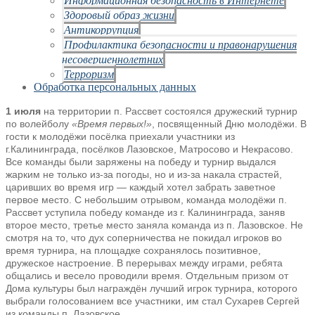
Здоровый образ жизни
Антикоррупция
Профилактика безопасности и правонарушения
несовершеннолетних
Терроризм
Обработка персональных данных
1 июля
на территории п. Рассвет состоялся дружеский турнир
по волейболу
«Время первых!»
, посвященный Дню молодёжи. В
гости к молодёжи посёлка приехали участники из
г.Калининграда, посёлков Лазовское, Матросово и Некрасово.
Все команды были заряжены на победу и турнир выдался
жарким не только из-за погоды, но и из-за накала страстей,
царивших во время игр — каждый хотел забрать заветное
первое место. С небольшим отрывом, команда молодёжи п.
Рассвет уступила победу команде из г. Калининграда, заняв
второе место, третье место заняла команда из п. Лазовское. Не
смотря на то, что дух соперничества не покидал игроков во
время турнира, на площадке сохранялось позитивное,
дружеское настроение. В перерывах между играми, ребята
общались и весело проводили время. Отдельным призом от
Дома культуры был награждён лучший игрок турнира, которого
выбрали голосованием все участники, им стал Сухарев Сергей
из команды п. Лазовское.