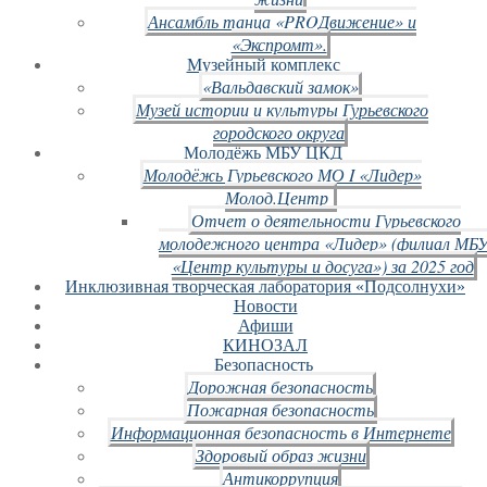
Ансамбль танца «PROДвижение» и
«Экспромт».
Музейный комплекс
«Вальдавский замок»
Музей истории и культуры Гурьевского
городского округа
Молодёжь МБУ ЦКД
Молодёжь Гурьевского МО I «Лидер»
Молод.Центр
Отчет о деятельности Гурьевского
молодежного центра «Лидер» (филиал МБ
«Центр культуры и досуга») за 2025 год
Инклюзивная творческая лаборатория «Подсолнухи»
Новости
Афиши
КИНОЗАЛ
Безопасность
Дорожная безопасность
Пожарная безопасность
Информационная безопасность в Интернете
Здоровый образ жизни
Антикоррупция