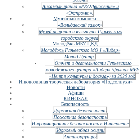
Ансамбль танца «PROДвижение» и
«Экспромт».
Музейный комплекс
«Вальдавский замок»
Музей истории и культуры Гурьевского
городского округа
Молодёжь МБУ ЦКД
Молодёжь Гурьевского МО I «Лидер»
Молод.Центр
Отчет о деятельности Гурьевского
молодежного центра «Лидер» (филиал МБ
«Центр культуры и досуга») за 2025 год
Инклюзивная творческая лаборатория «Подсолнухи»
Новости
Афиши
КИНОЗАЛ
Безопасность
Дорожная безопасность
Пожарная безопасность
Информационная безопасность в Интернете
Здоровый образ жизни
Антикоррупция