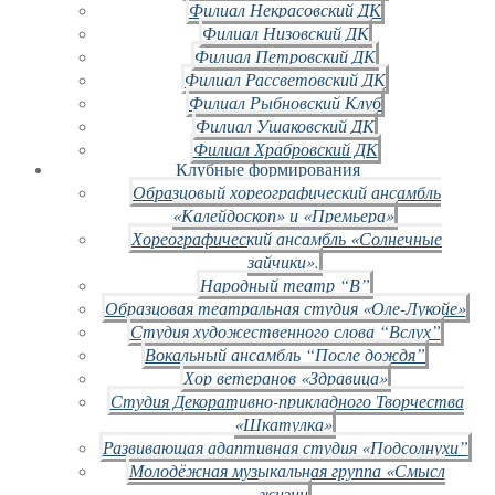
Филиал Некрасовский ДК
Филиал Низовский ДК
Филиал Петровский ДК
Филиал Рассветовский ДК
Филиал Рыбновский Клуб
Филиал Ушаковский ДК
Филиал Храбровский ДК
Клубные формирования
Образцовый хореографический ансамбль
«Калейдоскоп» и «Премьера»
Хореографический ансамбль «Солнечные
зайчики».
Народный театр “В”
Образцовая театральная студия «Оле-Лукойе»
Студия художественного слова “Вслух”
Вокальный ансамбль “После дождя”
Хор ветеранов «Здравица»
Студия Декоративно-прикладного Творчества
«Шкатулка»
Развивающая адаптивная студия «Подсолнухи”
Молодёжная музыкальная группа «Смысл
жизни