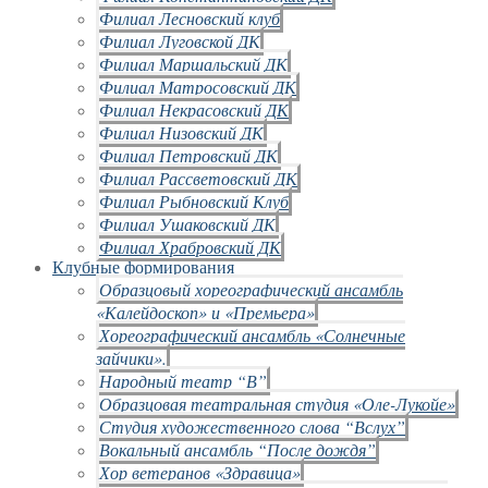
Филиал Лесновский клуб
Филиал Луговской ДК
Филиал Маршальский ДК
Филиал Матросовский ДК
Филиал Некрасовский ДК
Филиал Низовский ДК
Филиал Петровский ДК
Филиал Рассветовский ДК
Филиал Рыбновский Клуб
Филиал Ушаковский ДК
Филиал Храбровский ДК
Клубные формирования
Образцовый хореографический ансамбль
«Калейдоскоп» и «Премьера»
Хореографический ансамбль «Солнечные
зайчики».
Народный театр “В”
Образцовая театральная студия «Оле-Лукойе»
Студия художественного слова “Вслух”
Вокальный ансамбль “После дождя”
Хор ветеранов «Здравица»