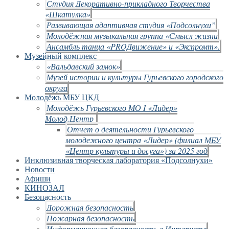
Студия Декоративно-прикладного Творчества
«Шкатулка»
Развивающая адаптивная студия «Подсолнухи”
Молодёжная музыкальная группа «Смысл жизни
Ансамбль танца «PROДвижение» и «Экспромт».
Музейный комплекс
«Вальдавский замок»
Музей истории и культуры Гурьевского городского
округа
Молодёжь МБУ ЦКД
Молодёжь Гурьевского МО I «Лидер»
Молод.Центр
Отчет о деятельности Гурьевского
молодежного центра «Лидер» (филиал МБУ
«Центр культуры и досуга») за 2025 год
Инклюзивная творческая лаборатория «Подсолнухи»
Новости
Афиши
КИНОЗАЛ
Безопасность
Дорожная безопасность
Пожарная безопасность
Информационная безопасность в Интернете