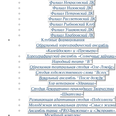
Филиал Некрасовский ДК
Филиал Низовский ДК
Филиал Петровский ДК
Филиал Рассветовский ДК
Филиал Рыбновский Клуб
Филиал Ушаковский ДК
Филиал Храбровский ДК
Клубные формирования
Образцовый хореографический ансамбль
«Калейдоскоп» и «Премьера»
Хореографический ансамбль «Солнечные зайчики»
Народный театр “В”
Образцовая театральная студия «Оле-Лукойе»
Студия художественного слова “Вслух”
Вокальный ансамбль “После дождя”
Хор ветеранов «Здравица»
Студия Декоративно-прикладного Творчества
«Шкатулка»
Развивающая адаптивная студия «Подсолнухи”
Молодёжная музыкальная группа «Смысл жизни
Ансамбль танца «PROДвижение» и «Экспромт».
Музейный комплекс