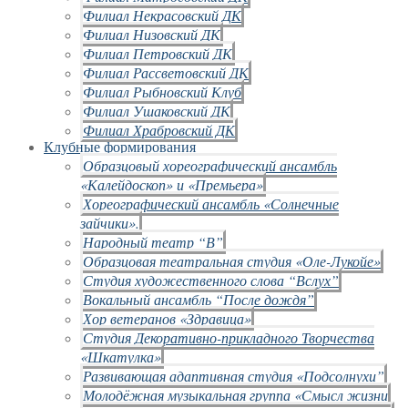
Филиал Некрасовский ДК
Филиал Низовский ДК
Филиал Петровский ДК
Филиал Рассветовский ДК
Филиал Рыбновский Клуб
Филиал Ушаковский ДК
Филиал Храбровский ДК
Клубные формирования
Образцовый хореографический ансамбль
«Калейдоскоп» и «Премьера»
Хореографический ансамбль «Солнечные
зайчики».
Народный театр “В”
Образцовая театральная студия «Оле-Лукойе»
Студия художественного слова “Вслух”
Вокальный ансамбль “После дождя”
Хор ветеранов «Здравица»
Студия Декоративно-прикладного Творчества
«Шкатулка»
Развивающая адаптивная студия «Подсолнухи”
Молодёжная музыкальная группа «Смысл жизни