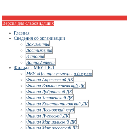
Версия для слабовидящих
Главная
Сведения об организации
Документы
Достижения
История
Вопрос/ответ
Филиалы МБУ ЦКД
МБУ «Центр культуры и досуга»
Филиал Апрелевский ДК
Филиал Большеисаковский ДК
Филиал Добринский ДК
Филиал Заливенский ДК
Филиал Константиновский ДК
Филиал Лесновский клуб
Филиал Луговской ДК
Филиал Маршальский ДК
Филиал Матросовский ДК