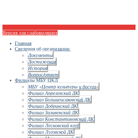
Версия для слабовидящих
Главная
Сведения об организации
Документы
Достижения
История
Вопрос/ответ
Филиалы МБУ ЦКД
МБУ «Центр культуры и досуга»
Филиал Апрелевский ДК
Филиал Большеисаковский ДК
Филиал Добринский ДК
Филиал Заливенский ДК
Филиал Константиновский ДК
Филиал Лесновский клуб
Филиал Луговской ДК