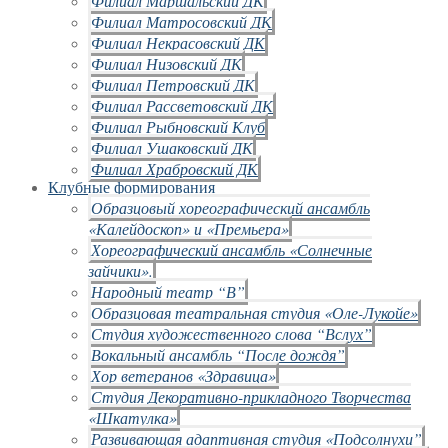
Филиал Маршальский ДК
Филиал Матросовский ДК
Филиал Некрасовский ДК
Филиал Низовский ДК
Филиал Петровский ДК
Филиал Рассветовский ДК
Филиал Рыбновский Клуб
Филиал Ушаковский ДК
Филиал Храбровский ДК
Клубные формирования
Образцовый хореографический ансамбль
«Калейдоскоп» и «Премьера»
Хореографический ансамбль «Солнечные
зайчики».
Народный театр “В”
Образцовая театральная студия «Оле-Лукойе»
Студия художественного слова “Вслух”
Вокальный ансамбль “После дождя”
Хор ветеранов «Здравица»
Студия Декоративно-прикладного Творчества
«Шкатулка»
Развивающая адаптивная студия «Подсолнухи”