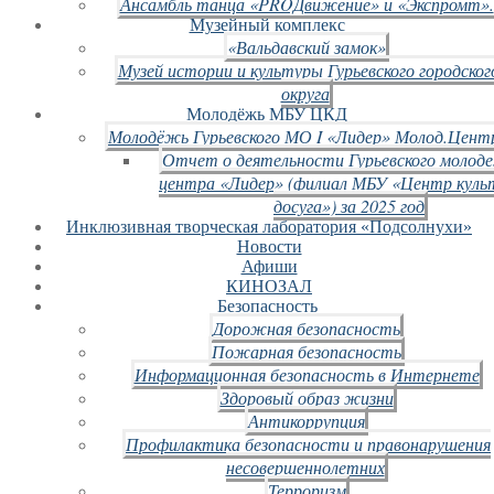
Ансамбль танца «PROДвижение» и «Экспромт».
Музейный комплекс
«Вальдавский замок»
Музей истории и культуры Гурьевского городског
округа
Молодёжь МБУ ЦКД
Молодёжь Гурьевского МО I «Лидер» Молод.Цент
Отчет о деятельности Гурьевского молод
центра «Лидер» (филиал МБУ «Центр куль
досуга») за 2025 год
Инклюзивная творческая лаборатория «Подсолнухи»
Новости
Афиши
КИНОЗАЛ
Безопасность
Дорожная безопасность
Пожарная безопасность
Информационная безопасность в Интернете
Здоровый образ жизни
Антикоррупция
Профилактика безопасности и правонарушения
несовершеннолетних
Терроризм