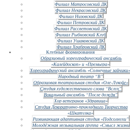
Филиал Матросовский ДК
Филиал Некрасовский ДК
Филиал Низовский ДК
Филиал Петровский ДК
Филиал Рассветовский ДК
Филиал Рыбновский Клуб
Филиал Ушаковский ДК
Филиал Храбровский ДК
Клубные формирования
Образцовый хореографический ансамбль
«Калейдоскоп» и «Премьера»
Хореографический ансамбль «Солнечные зайчики»
Народный театр “В”
Образцовая театральная студия «Оле-Лукойе»
Студия художественного слова “Вслух”
Вокальный ансамбль “После дождя”
Хор ветеранов «Здравица»
Студия Декоративно-прикладного Творчества
«Шкатулка»
Развивающая адаптивная студия «Подсолнухи”
Молодёжная музыкальная группа «Смысл жизни