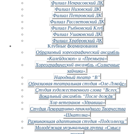
Филиал Некрасовский ДК
Филиал Низовский ДК
Филиал Петровский ДК
Филиал Рассветовский ДК
Филиал Рыбновский Клуб
Филиал Ушаковский ДК
Филиал Храбровский ДК
Клубные формирования
Образцовый хореографический ансамбль
«Калейдоскоп» и «Премьера»
Хореографический ансамбль «Солнечные
зайчики».
Народный театр “В”
Образцовая театральная студия «Оле-Лукойе»
Студия художественного слова “Вслух”
Вокальный ансамбль “После дождя”
Хор ветеранов «Здравица»
Студия Декоративно-прикладного Творчества
«Шкатулка»
Развивающая адаптивная студия «Подсолнухи”
Молодёжная музыкальная группа «Смысл
жизни