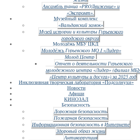
Ансамбль танца «PROДвижение» и
«Экспромт».
Музейный комплекс
«Вальдавский замок»
Музей истории и культуры Гурьевского
городского округа
Молодёжь МБУ ЦКД
Молодёжь Гурьевского МО I «Лидер»
Молод.Центр
Отчет о деятельности Гурьевского
молодежного центра «Лидер» (филиал МБ
«Центр культуры и досуга») за 2025 год
Инклюзивная творческая лаборатория «Подсолнухи»
Новости
Афиши
КИНОЗАЛ
Безопасность
Дорожная безопасность
Пожарная безопасность
Информационная безопасность в Интернете
Здоровый образ жизни
Антикоррупция