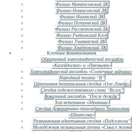
Филиал Матросовский ДК
Филиал Некрасовский ДК
Филиал Низовский ДК
Филиал Петровский ДК
Филиал Рассветовский ДК
Филиал Рыбновский Клуб
Филиал Ушаковский ДК
Филиал Храбровский ДК
Клубные формирования
Образцовый хореографический ансамбль
«Калейдоскоп» и «Премьера»
Хореографический ансамбль «Солнечные зайчики»
Народный театр “В”
Образцовая театральная студия «Оле-Лукойе»
Студия художественного слова “Вслух”
Вокальный ансамбль “После дождя”
Хор ветеранов «Здравица»
Студия Декоративно-прикладного Творчества
«Шкатулка»
Развивающая адаптивная студия «Подсолнухи”
Молодёжная музыкальная группа «Смысл жизни