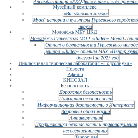
Ансамбль танца «PROДвижение» и «Экспромт».
Музейный комплекс
«Вальдавский замок»
Музей истории и культуры Гурьевского городског
округа
Молодёжь МБУ ЦКД
Молодёжь Гурьевского МО I «Лидер» Молод.Цент
Отчет о деятельности Гурьевского молод
центра «Лидер» (филиал МБУ «Центр куль
досуга») за 2025 год
Инклюзивная творческая лаборатория «Подсолнухи»
Новости
Афиши
КИНОЗАЛ
Безопасность
Дорожная безопасность
Пожарная безопасность
Информационная безопасность в Интернете
Здоровый образ жизни
Антикоррупция
Профилактика безопасности и правонарушения
несовершеннолетних
Терроризм