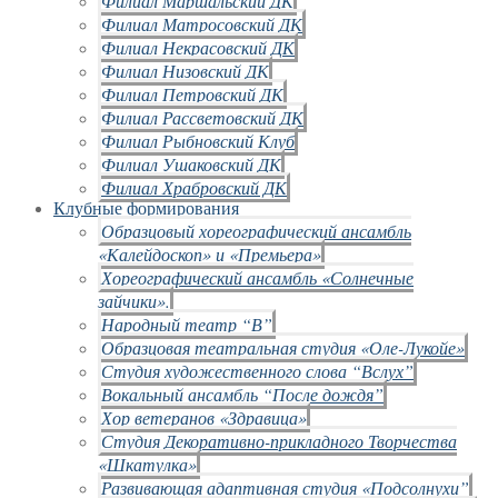
Филиал Маршальский ДК
Филиал Матросовский ДК
Филиал Некрасовский ДК
Филиал Низовский ДК
Филиал Петровский ДК
Филиал Рассветовский ДК
Филиал Рыбновский Клуб
Филиал Ушаковский ДК
Филиал Храбровский ДК
Клубные формирования
Образцовый хореографический ансамбль
«Калейдоскоп» и «Премьера»
Хореографический ансамбль «Солнечные
зайчики».
Народный театр “В”
Образцовая театральная студия «Оле-Лукойе»
Студия художественного слова “Вслух”
Вокальный ансамбль “После дождя”
Хор ветеранов «Здравица»
Студия Декоративно-прикладного Творчества
«Шкатулка»
Развивающая адаптивная студия «Подсолнухи”