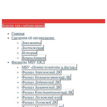
Версия для слабовидящих
Главная
Сведения об организации
Документы
Достижения
История
Вопрос/ответ
Филиалы МБУ ЦКД
МБУ «Центр культуры и досуга»
Филиал Апрелевский ДК
Филиал Большеисаковский ДК
Филиал Добринский ДК
Филиал Заливенский ДК
Филиал Константиновский ДК
Филиал Лесновский клуб
Филиал Луговской ДК