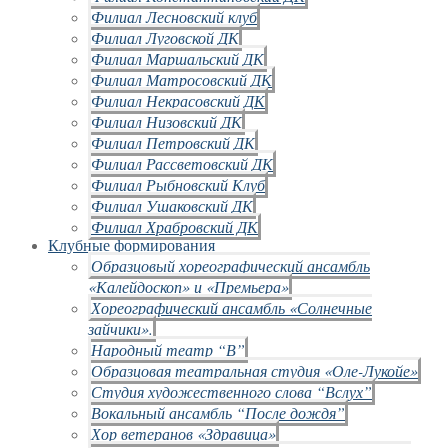
Филиал Лесновский клуб
Филиал Луговской ДК
Филиал Маршальский ДК
Филиал Матросовский ДК
Филиал Некрасовский ДК
Филиал Низовский ДК
Филиал Петровский ДК
Филиал Рассветовский ДК
Филиал Рыбновский Клуб
Филиал Ушаковский ДК
Филиал Храбровский ДК
Клубные формирования
Образцовый хореографический ансамбль
«Калейдоскоп» и «Премьера»
Хореографический ансамбль «Солнечные
зайчики».
Народный театр “В”
Образцовая театральная студия «Оле-Лукойе»
Студия художественного слова “Вслух”
Вокальный ансамбль “После дождя”
Хор ветеранов «Здравица»