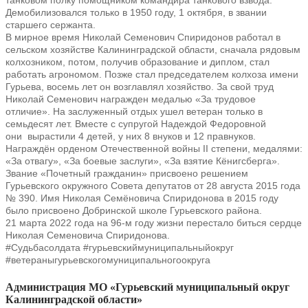
танковом полку помощником командира танкового
взвода.
Демобилизовался только в 1950 году, 1 октября, в звании
старшего
сержанта.
В мирное время Николай Семенович Спиридонов работал в
сельском
хозяйстве Калининградской области, сначала рядовым
колхозником, потом, получив
образование и диплом, стал
работать агрономом. Позже стал председателем колхоза
имени
Гурьева, восемь лет он возглавлял хозяйство. За свой труд
Николай
Семенович награжден медалью «За трудовое
отличие». На заслуженный отдых ушел
ветеран только в
семьдесят лет.
Вместе с супругой Надеждой Федоровной
они
вырастили 4 детей, у них 8 внуков и 12 правнуков.
Награждён орденом
Отечественной войны II степени, медалями:
«За отвагу», «За боевые заслуги», «За
взятие Кёнигсберга».
Звание «Почетный гражданин» присвоено решением
Гурьевского окружного Совета депутатов от 28 августа 2015 года
№ 390. Имя
Николая Семёновича Спиридонова в 2015 году
было присвоено Добринской школе
Гурьевского района.
21 марта 2022 года на 96-м году жизни перестало биться сердце
Николая
Семеновича Спиридонова.
#Судьбасолдата #гурьевскиймуниципальныйокруг
#ветераныгурьевскогомуниципальн
огоокруга
Администрация МО «Гурьевский муниципальный округ
Калининградской области»