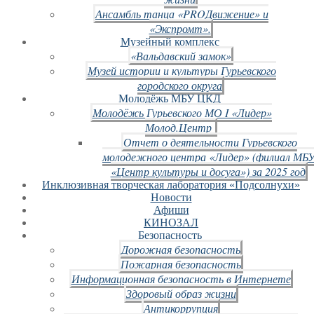
Ансамбль танца «PROДвижение» и
«Экспромт».
Музейный комплекс
«Вальдавский замок»
Музей истории и культуры Гурьевского
городского округа
Молодёжь МБУ ЦКД
Молодёжь Гурьевского МО I «Лидер»
Молод.Центр
Отчет о деятельности Гурьевского
молодежного центра «Лидер» (филиал МБ
«Центр культуры и досуга») за 2025 год
Инклюзивная творческая лаборатория «Подсолнухи»
Новости
Афиши
КИНОЗАЛ
Безопасность
Дорожная безопасность
Пожарная безопасность
Информационная безопасность в Интернете
Здоровый образ жизни
Антикоррупция