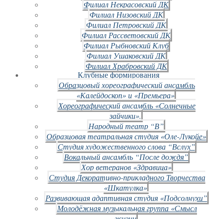
Филиал Некрасовский ДК
Филиал Низовский ДК
Филиал Петровский ДК
Филиал Рассветовский ДК
Филиал Рыбновский Клуб
Филиал Ушаковский ДК
Филиал Храбровский ДК
Клубные формирования
Образцовый хореографический ансамбль
«Калейдоскоп» и «Премьера»
Хореографический ансамбль «Солнечные
зайчики».
Народный театр “В”
Образцовая театральная студия «Оле-Лукойе»
Студия художественного слова “Вслух”
Вокальный ансамбль “После дождя”
Хор ветеранов «Здравица»
Студия Декоративно-прикладного Творчества
«Шкатулка»
Развивающая адаптивная студия «Подсолнухи”
Молодёжная музыкальная группа «Смысл
жизни