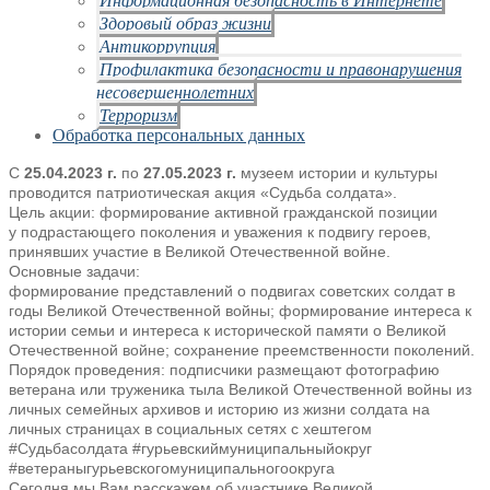
Здоровый образ жизни
Антикоррупция
Профилактика безопасности и правонарушения
несовершеннолетних
Терроризм
Обработка персональных данных
С
25.04.2023 г.
по
27.05.2023 г.
музеем истории и культуры
проводится патриотическая
акция «Судьба солдата».
Цель акции: формирование активной гражданской позиции
у
подрастающего поколения и уважения к подвигу героев,
принявших участие в
Великой Отечественной войне.
Основные задачи:
формирование представлений о подвигах советских солдат в
годы Великой
Отечественной войны; формирование интереса к
истории семьи и интереса к
исторической памяти о Великой
Отечественной войне; сохранение преемственности
поколений.
Порядок проведения: подписчики размещают фотографию
ветерана или
труженика тыла Великой Отечественной войны из
личных семейных архивов
и историю из жизни солдата на
личных страницах в социальных сетях с хештегом
#Судьбасолдата #гурьевскиймуниципальныйокруг
#ветераныгурьевскогомуниципальн
огоокруга
Сегодня мы Вам расскажем об участнике Великой