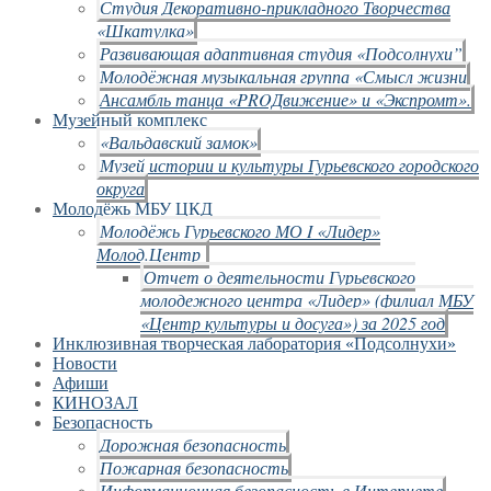
Студия Декоративно-прикладного Творчества
«Шкатулка»
Развивающая адаптивная студия «Подсолнухи”
Молодёжная музыкальная группа «Смысл жизни
Ансамбль танца «PROДвижение» и «Экспромт».
Музейный комплекс
«Вальдавский замок»
Музей истории и культуры Гурьевского городского
округа
Молодёжь МБУ ЦКД
Молодёжь Гурьевского МО I «Лидер»
Молод.Центр
Отчет о деятельности Гурьевского
молодежного центра «Лидер» (филиал МБУ
«Центр культуры и досуга») за 2025 год
Инклюзивная творческая лаборатория «Подсолнухи»
Новости
Афиши
КИНОЗАЛ
Безопасность
Дорожная безопасность
Пожарная безопасность
Информационная безопасность в Интернете