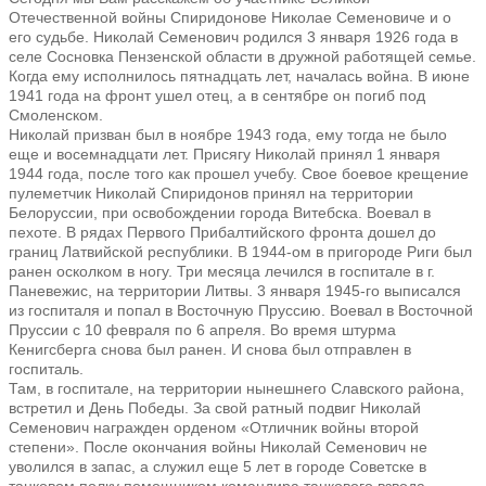
Отечественной войны
Спиридонове Николае Семеновиче и о
его судьбе.
Николай Семенович родился 3 января 1926 года в
селе Сосновка
Пензенской области в дружной работящей семье.
Когда ему исполнилось
пятнадцать лет, началась война. В июне
1941 года на фронт ушел отец, а в сентябре
он погиб под
Смоленском.
Николай призван был в ноябре 1943 года, ему тогда не было
еще и
восемнадцати лет. Присягу Николай принял 1 января
1944 года, после того как прошел учебу.
Свое боевое крещение
пулеметчик Николай Спиридонов принял на территории
Белоруссии, при освобождении города Витебска. Воевал в
пехоте. В рядах Первого
Прибалтийского фронта дошел до
границ Латвийской республики. В 1944-ом в
пригороде Риги был
ранен осколком в ногу. Три месяца лечился в госпитале в г.
Паневежис, на территории Литвы. 3 января 1945-го выписался
из госпиталя и попал в
Восточную Пруссию. Воевал в Восточной
Пруссии с 10 февраля по 6 апреля. Во
время штурма
Кенигсберга снова был ранен. И снова был отправлен в
госпиталь.
Там, в госпитале, на территории нынешнего Славского района,
встретил и День
Победы. За свой ратный подвиг Николай
Семенович награжден орденом «Отличник
войны второй
степени».
После окончания войны Николай Семенович не
уволился в запас, а служил
еще 5 лет в городе Советске в