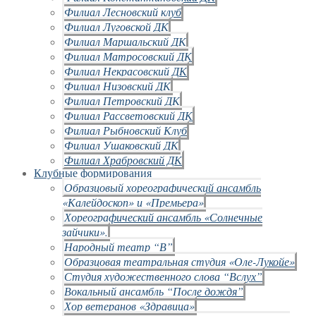
Филиал Лесновский клуб
Филиал Луговской ДК
Филиал Маршальский ДК
Филиал Матросовский ДК
Филиал Некрасовский ДК
Филиал Низовский ДК
Филиал Петровский ДК
Филиал Рассветовский ДК
Филиал Рыбновский Клуб
Филиал Ушаковский ДК
Филиал Храбровский ДК
Клубные формирования
Образцовый хореографический ансамбль
«Калейдоскоп» и «Премьера»
Хореографический ансамбль «Солнечные
зайчики».
Народный театр “В”
Образцовая театральная студия «Оле-Лукойе»
Студия художественного слова “Вслух”
Вокальный ансамбль “После дождя”
Хор ветеранов «Здравица»