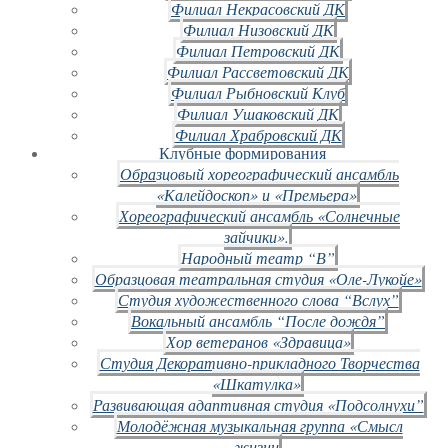
Филиал Некрасовский ДК
Филиал Низовский ДК
Филиал Петровский ДК
Филиал Рассветовский ДК
Филиал Рыбновский Клуб
Филиал Ушаковский ДК
Филиал Храбровский ДК
Клубные формирования
Образцовый хореографический ансамбль
«Калейдоскоп» и «Премьера»
Хореографический ансамбль «Солнечные
зайчики».
Народный театр “В”
Образцовая театральная студия «Оле-Лукойе»
Студия художественного слова “Вслух”
Вокальный ансамбль “После дождя”
Хор ветеранов «Здравица»
Студия Декоративно-прикладного Творчества
«Шкатулка»
Развивающая адаптивная студия «Подсолнухи”
Молодёжная музыкальная группа «Смысл
жизни