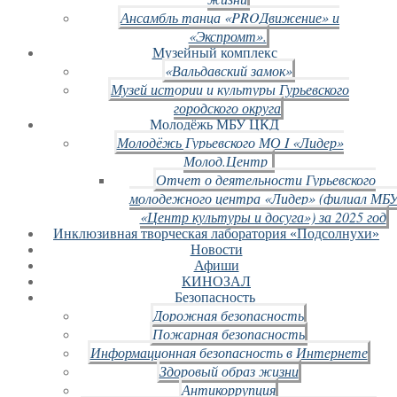
Ансамбль танца «PROДвижение» и
«Экспромт».
Музейный комплекс
«Вальдавский замок»
Музей истории и культуры Гурьевского
городского округа
Молодёжь МБУ ЦКД
Молодёжь Гурьевского МО I «Лидер»
Молод.Центр
Отчет о деятельности Гурьевского
молодежного центра «Лидер» (филиал МБ
«Центр культуры и досуга») за 2025 год
Инклюзивная творческая лаборатория «Подсолнухи»
Новости
Афиши
КИНОЗАЛ
Безопасность
Дорожная безопасность
Пожарная безопасность
Информационная безопасность в Интернете
Здоровый образ жизни
Антикоррупция