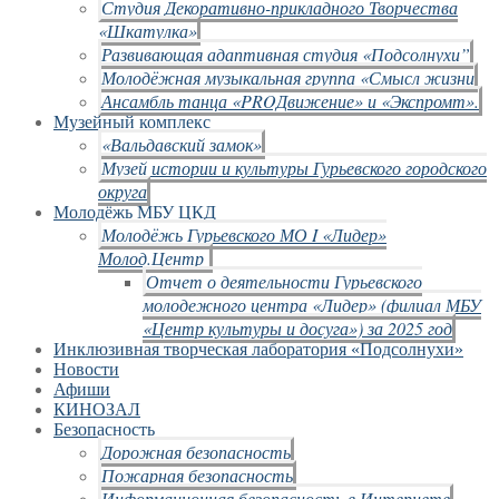
Студия Декоративно-прикладного Творчества
«Шкатулка»
Развивающая адаптивная студия «Подсолнухи”
Молодёжная музыкальная группа «Смысл жизни
Ансамбль танца «PROДвижение» и «Экспромт».
Музейный комплекс
«Вальдавский замок»
Музей истории и культуры Гурьевского городского
округа
Молодёжь МБУ ЦКД
Молодёжь Гурьевского МО I «Лидер»
Молод.Центр
Отчет о деятельности Гурьевского
молодежного центра «Лидер» (филиал МБУ
«Центр культуры и досуга») за 2025 год
Инклюзивная творческая лаборатория «Подсолнухи»
Новости
Афиши
КИНОЗАЛ
Безопасность
Дорожная безопасность
Пожарная безопасность
Информационная безопасность в Интернете