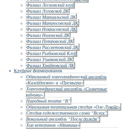
Филиал Лесновский клуб
Филиал Луговской ДК
Филиал Маршальский ДК
Филиал Матросовский ДК
Филиал Некрасовский ДК
Филиал Низовский ДК
Филиал Петровский ДК
Филиал Рассветовский ДК
Филиал Рыбновский Клуб
Филиал Ушаковский ДК
Филиал Храбровский ДК
Клубные формирования
Образцовый хореографический ансамбль
«Калейдоскоп» и «Премьера»
Хореографический ансамбль «Солнечные
зайчики».
Народный театр “В”
Образцовая театральная студия «Оле-Лукойе»
Студия художественного слова “Вслух”
Вокальный ансамбль “После дождя”
Хор ветеранов «Здравица»