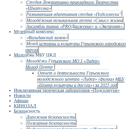
Студия Декоративно-прикладного Творчества
«Шкатулка»
Развивающая адаптивная студия «Подсолнухи”
Молодёжная музыкальная группа «Смысл жизни
Ансамбль танца «PROДвижение» и «Экспромт».
Музейный комплекс
«Вальдавский замок»
Музей истории и культуры Гурьевского городского
округа
Молодёжь МБУ ЦКД
Молодёжь Гурьевского МО I «Лидер»
Молод.Центр
Отчет о деятельности Гурьевского
молодежного центра «Лидер» (филиал МБУ
«Центр культуры и досуга») за 2025 год
Инклюзивная творческая лаборатория «Подсолнухи»
Новости
Афиши
КИНОЗАЛ
Безопасность
Дорожная безопасность
Пожарная безопасность
Информационная безопасность в Интернете