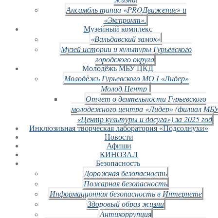
Ансамбль танца «PROДвижение» и
«Экспромт».
Музейный комплекс
«Вальдавский замок»
Музей истории и культуры Гурьевского
городского округа
Молодёжь МБУ ЦКД
Молодёжь Гурьевского МО I «Лидер»
Молод.Центр
Отчет о деятельности Гурьевского
молодежного центра «Лидер» (филиал МБ
«Центр культуры и досуга») за 2025 год
Инклюзивная творческая лаборатория «Подсолнухи»
Новости
Афиши
КИНОЗАЛ
Безопасность
Дорожная безопасность
Пожарная безопасность
Информационная безопасность в Интернете
Здоровый образ жизни
Антикоррупция