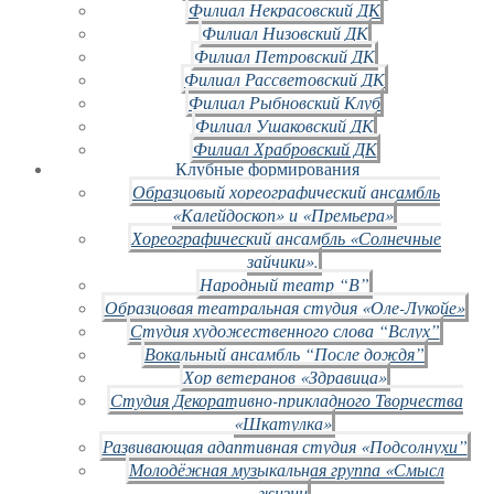
Филиал Некрасовский ДК
Филиал Низовский ДК
Филиал Петровский ДК
Филиал Рассветовский ДК
Филиал Рыбновский Клуб
Филиал Ушаковский ДК
Филиал Храбровский ДК
Клубные формирования
Образцовый хореографический ансамбль
«Калейдоскоп» и «Премьера»
Хореографический ансамбль «Солнечные
зайчики».
Народный театр “В”
Образцовая театральная студия «Оле-Лукойе»
Студия художественного слова “Вслух”
Вокальный ансамбль “После дождя”
Хор ветеранов «Здравица»
Студия Декоративно-прикладного Творчества
«Шкатулка»
Развивающая адаптивная студия «Подсолнухи”
Молодёжная музыкальная группа «Смысл
жизни