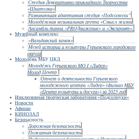
Студия Декоративно-прикладного Творчества
«Шкатулка»
Развивающая адаптивная студия «Подсолнухи”
Молодёжная музыкальная группа «Смысл жизни
Ансамбль танца «PROДвижение» и «Экспромт».
Музейный комплекс
«Вальдавский замок»
Музей истории и культуры Гурьевского городского
округа
Молодёжь МБУ ЦКД
Молодёжь Гурьевского МО I «Лидер»
Молод.Центр
Отчет о деятельности Гурьевского
молодежного центра «Лидер» (филиал МБУ
«Центр культуры и досуга») за 2025 год
Инклюзивная творческая лаборатория «Подсолнухи»
Новости
Афиши
КИНОЗАЛ
Безопасность
Дорожная безопасность
Пожарная безопасность
Информационная безопасность в Интернете