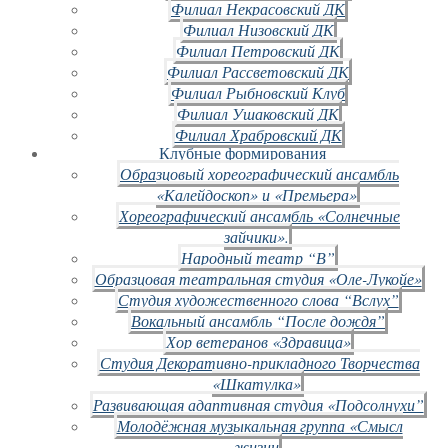
Филиал Некрасовский ДК
Филиал Низовский ДК
Филиал Петровский ДК
Филиал Рассветовский ДК
Филиал Рыбновский Клуб
Филиал Ушаковский ДК
Филиал Храбровский ДК
Клубные формирования
Образцовый хореографический ансамбль
«Калейдоскоп» и «Премьера»
Хореографический ансамбль «Солнечные
зайчики».
Народный театр “В”
Образцовая театральная студия «Оле-Лукойе»
Студия художественного слова “Вслух”
Вокальный ансамбль “После дождя”
Хор ветеранов «Здравица»
Студия Декоративно-прикладного Творчества
«Шкатулка»
Развивающая адаптивная студия «Подсолнухи”
Молодёжная музыкальная группа «Смысл
жизни