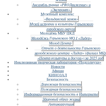
Ансамбль танца «PROДвижение» и
«Экспромт».
Музейный комплекс
«Вальдавский замок»
Музей истории и культуры Гурьевского
городского округа
Молодёжь МБУ ЦКД
Молодёжь Гурьевского МО I «Лидер»
Молод.Центр
Отчет о деятельности Гурьевского
молодежного центра «Лидер» (филиал МБ
«Центр культуры и досуга») за 2025 год
Инклюзивная творческая лаборатория «Подсолнухи»
Новости
Афиши
КИНОЗАЛ
Безопасность
Дорожная безопасность
Пожарная безопасность
Информационная безопасность в Интернете
Здоровый образ жизни
Антикоррупция