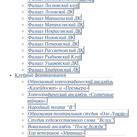
Филиал Лесновский клуб
Филиал Луговской ДК
Филиал Маршальский ДК
Филиал Матросовский ДК
Филиал Некрасовский ДК
Филиал Низовский ДК
Филиал Петровский ДК
Филиал Рассветовский ДК
Филиал Рыбновский Клуб
Филиал Ушаковский ДК
Филиал Храбровский ДК
Клубные формирования
Образцовый хореографический ансамбль
«Калейдоскоп» и «Премьера»
Хореографический ансамбль «Солнечные
зайчики».
Народный театр “В”
Образцовая театральная студия «Оле-Лукойе»
Студия художественного слова “Вслух”
Вокальный ансамбль “После дождя”
Хор ветеранов «Здравица»